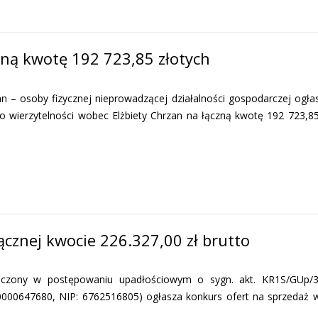
zną kwotę 192 723,85 złotych
 osoby fizycznej nieprowadzącej działalności gospodarczej ogła
go wierzytelności wobec Elżbiety Chrzan na łączną kwotę 192 723,8
ącznej kwocie 226.327,00 zł brutto
zony w postępowaniu upadłościowym o sygn. akt. KR1S/GUp/
0000647680, NIP: 6762516805) ogłasza konkurs ofert na sprzedaż 