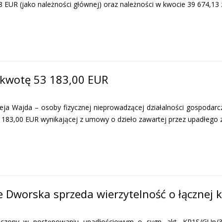
8 EUR (jako należności głównej) oraz należności w kwocie 39 674,13
 kwotę 53 183,00 EUR
Wajda – osoby fizycznej nieprowadzącej działalności gospodarcz
3 183,00 EUR wynikającej z umowy o dzieło zawartej przez upadłego
 Dworska sprzeda wierzytelność o łącznej k
zony w postępowaniu upadłościowym o sygn. akt. KR1S/GUp/