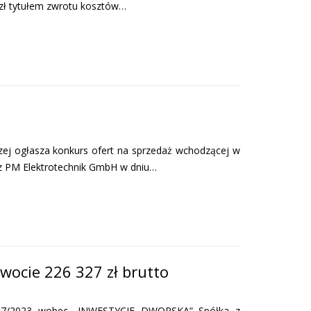
 zł tytułem zwrotu kosztów…
ej ogłasza konkurs ofert na sprzedaż wchodzącej w
 z PM Elektrotechnik GmbH w dniu…
wocie 226 327 zł brutto
37/2023 wobec „INWESTYCJE DWORSKA” Spółka z